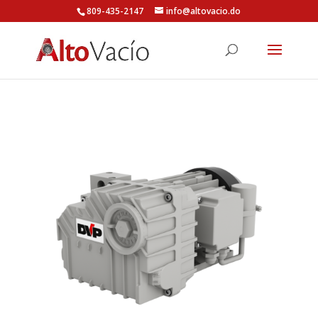
809-435-2147
info@altovacio.do