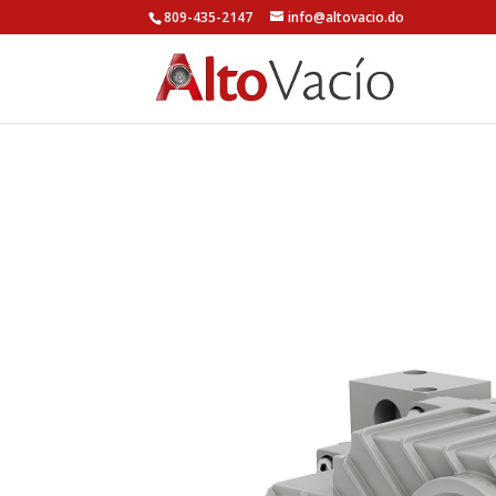
809-435-2147
info@altovacio.do